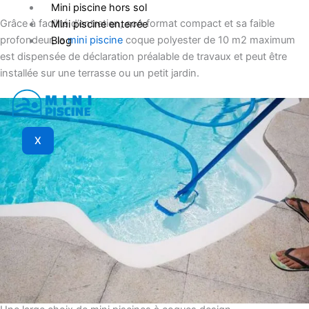
Mini piscine hors sol
Grâce à facilité d’entretien, son format compact et sa faible
Mini piscine enterrée
profondeur, la
mini piscine
coque polyester de 10 m2 maximum
Blog
est dispensée de déclaration préalable de travaux et peut être
installée sur une terrasse ou un petit jardin.
X