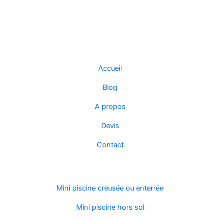
F
T
a
w
c
i
e
t
Navigation
b
t
o
e
Accueil
o
r
k
Blog
A propos
Devis
Contact
Modèles et formes
Mini piscine creusée ou enterrée
Mini piscine hors sol