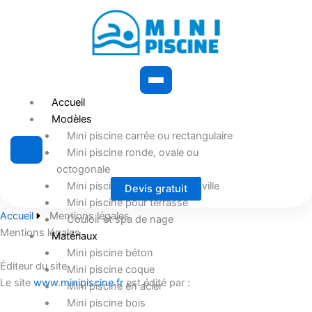
Accueil
Modèles
Mini piscine carrée ou rectangulaire
Mini piscine ronde, ovale ou
octogonale
Mini piscine pour maison de ville
Devis gratuit
Mini piscine pour terrasse
Accueil
Mentions légales
Couloir et spa de nage
Mentions légales
Matériaux
Mini piscine béton
Éditeur du site
Mini piscine coque
Le site
www.minipiscine.fr
est édité par :
Mini piscine en acier
Mini piscine bois