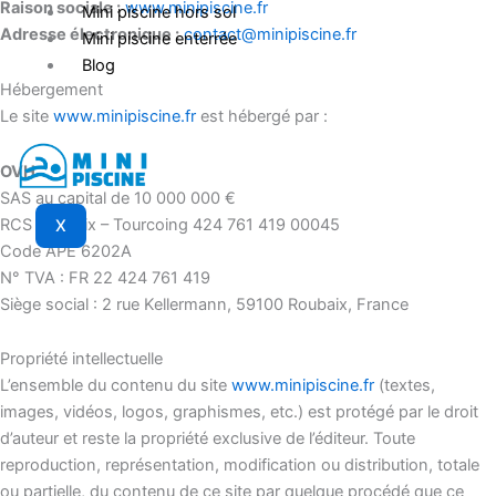
Raison sociale :
www.minipiscine.fr
Mini piscine hors sol
Adresse électronique :
contact@minipiscine.fr
Mini piscine enterrée
Blog
Hébergement
Le site
www.minipiscine.fr
est hébergé par :
OVH
SAS au capital de 10 000 000 €
RCS Roubaix – Tourcoing 424 761 419 00045
X
Code APE 6202A
N° TVA : FR 22 424 761 419
Siège social : 2 rue Kellermann, 59100 Roubaix, France
Propriété intellectuelle
L’ensemble du contenu du site
www.minipiscine.fr
(textes,
images, vidéos, logos, graphismes, etc.) est protégé par le droit
d’auteur et reste la propriété exclusive de l’éditeur. Toute
reproduction, représentation, modification ou distribution, totale
ou partielle, du contenu de ce site par quelque procédé que ce