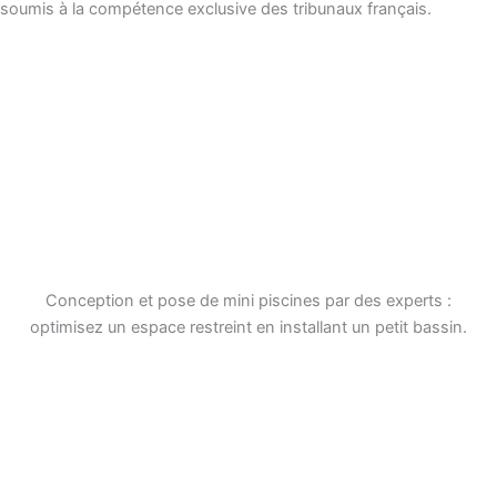
soumis à la compétence exclusive des tribunaux français.
Conception et pose de mini piscines par des experts :
optimisez un espace restreint en installant un petit bassin.
F
T
a
w
c
i
e
t
Navigation
b
t