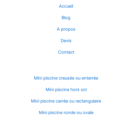
o
e
Accueil
o
r
k
Blog
A propos
Devis
Contact
Modèles et formes
Mini piscine creusée ou enterrée
Mini piscine hors sol
Mini piscine carrée ou rectangulaire
Mini piscine ronde ou ovale
Par matériaux